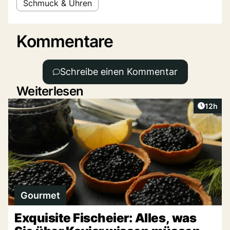
Schmuck & Uhren
Kommentare
Schreibe einen Kommentar
Weiterlesen
Artikel
12h
Gourmet
Exquisite Fischeier: Alles, was