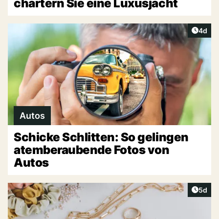
chartern Sie eine Luxusjacht
Artike
4d
Autos
Schicke Schlitten: So gelingen
atemberaubende Fotos von
Autos
Artike
5d