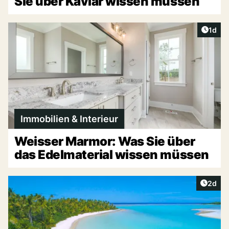
Sie über Kaviar wissen müssen
Artike
1d
Immobilien & Interieur
Weisser Marmor: Was Sie über
das Edelmaterial wissen müssen
Artike
2d