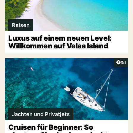
Reisen
Luxus auf einem neuen Level:
Willkommen auf Velaa Island
Artike
3d
Jachten und Privatjets
Cruisen für Beginner: So