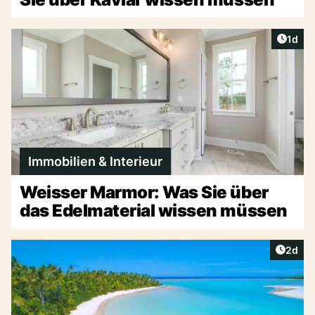
Artike
1d
Immobilien & Interieur
Weisser Marmor: Was Sie über
das Edelmaterial wissen müssen
Artike
2d