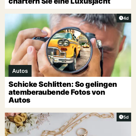
chartern Sie eine Luxusjacht
Artike
4d
Autos
Schicke Schlitten: So gelingen
atemberaubende Fotos von
Autos
Artike
5d