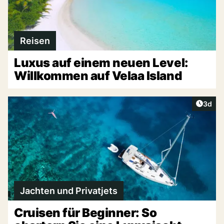
Reisen
Luxus auf einem neuen Level:
Willkommen auf Velaa Island
Artike
3d
Jachten und Privatjets
Cruisen für Beginner: So