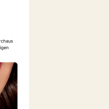
urchaus
ligen