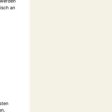
 werden
misch an
esten
en.