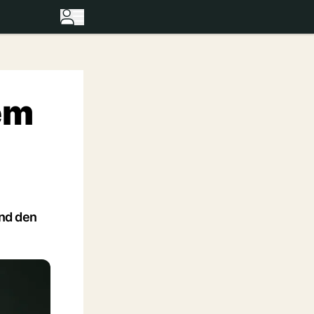
em
und den