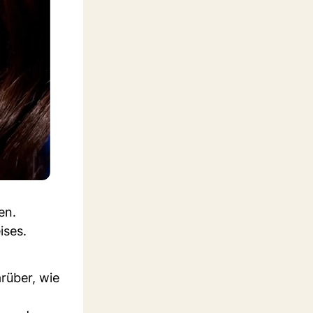
en.
ises.
arüber, wie