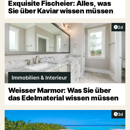
Exquisite Fischeier: Alles, was
Sie über Kaviar wissen müssen
Artike
2d
Immobilien & Interieur
Weisser Marmor: Was Sie über
das Edelmaterial wissen müssen
Artike
3d