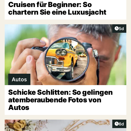
Cruisen für Beginner: So
chartern Sie eine Luxusjacht
Artike
5d
Autos
Schicke Schlitten: So gelingen
atemberaubende Fotos von
Autos
Artike
6d