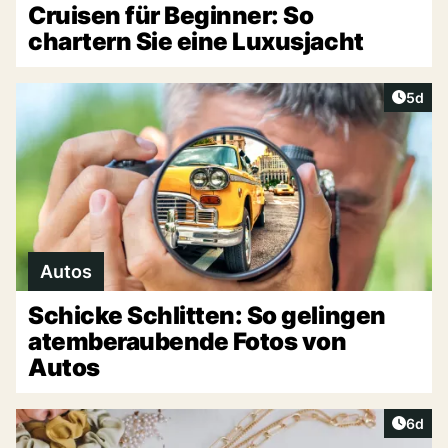
Cruisen für Beginner: So
chartern Sie eine Luxusjacht
Artike
5d
Autos
Schicke Schlitten: So gelingen
atemberaubende Fotos von
Autos
Artike
6d