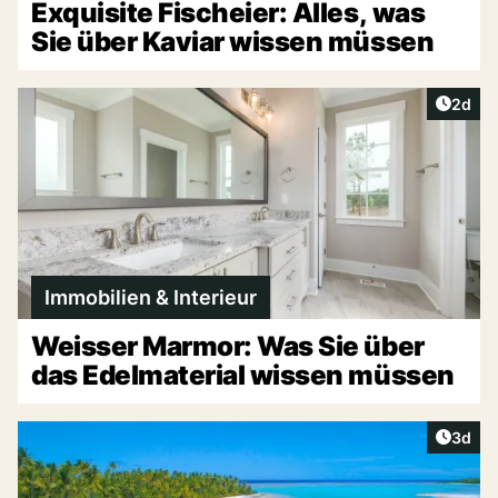
Exquisite Fischeier: Alles, was
Sie über Kaviar wissen müssen
Artike
2d
Immobilien & Interieur
Weisser Marmor: Was Sie über
das Edelmaterial wissen müssen
Artike
3d