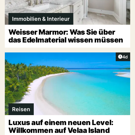
Immobilien & Interieur
Weisser Marmor: Was Sie über
das Edelmaterial wissen müssen
Artike
4d
Reisen
Luxus auf einem neuen Level:
Willkommen auf Velaa Island