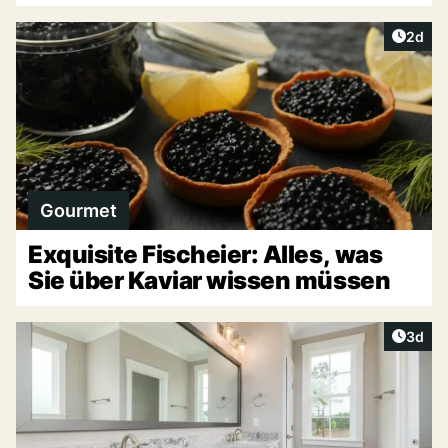
Artike
2d
Gourmet
Exquisite Fischeier: Alles, was
Sie über Kaviar wissen müssen
Artike
3d