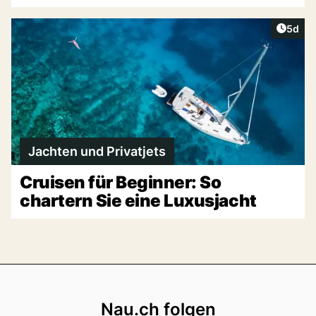
Artike
5d
Jachten und Privatjets
Cruisen für Beginner: So
chartern Sie eine Luxusjacht
Footer
Nau.ch folgen