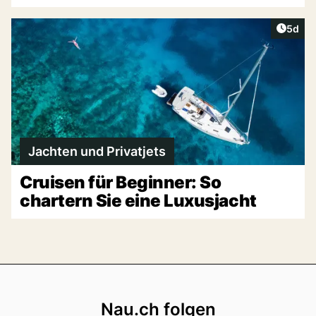
Artike
5d
Jachten und Privatjets
Cruisen für Beginner: So
chartern Sie eine Luxusjacht
Footer
Nau.ch folgen