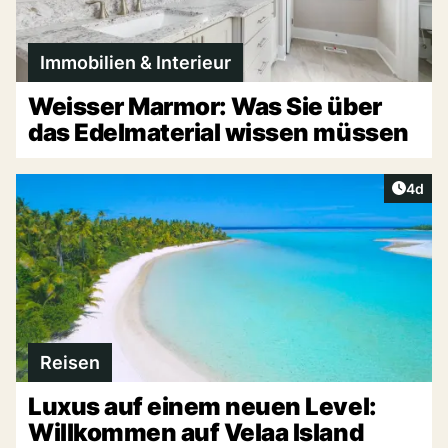
Immobilien & Interieur
Weisser Marmor: Was Sie über
das Edelmaterial wissen müssen
Artike
4d
Reisen
Luxus auf einem neuen Level:
Willkommen auf Velaa Island