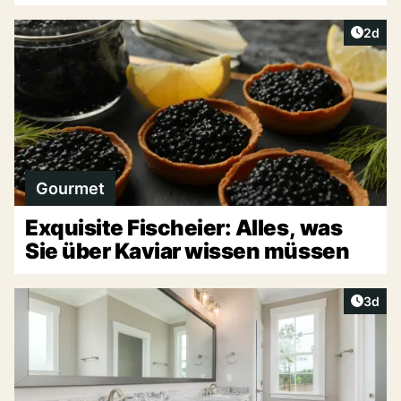
Artike
2d
Gourmet
Exquisite Fischeier: Alles, was
Sie über Kaviar wissen müssen
Artike
3d