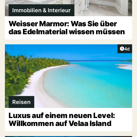
Immobilien & Interieur
Weisser Marmor: Was Sie über
das Edelmaterial wissen müssen
Artike
4d
Reisen
Luxus auf einem neuen Level:
Willkommen auf Velaa Island