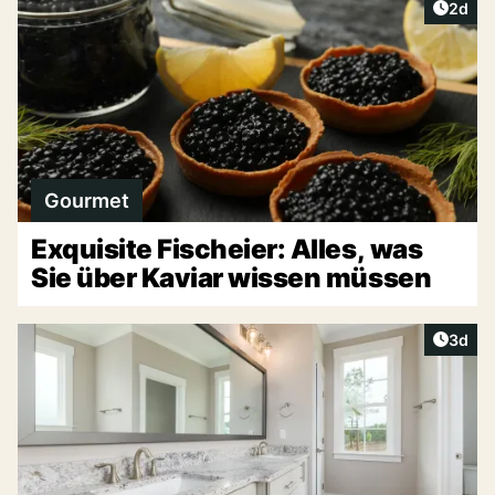
Artike
2d
Gourmet
Exquisite Fischeier: Alles, was
Sie über Kaviar wissen müssen
Artike
3d