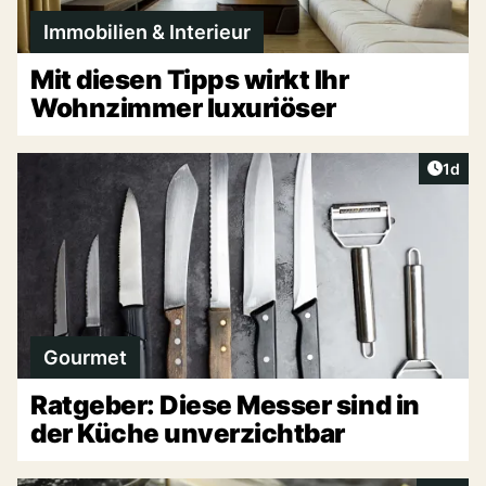
Immobilien & Interieur
Mit diesen Tipps wirkt Ihr
Wohnzimmer luxuriöser
Artike
1d
Gourmet
Ratgeber: Diese Messer sind in
der Küche unverzichtbar