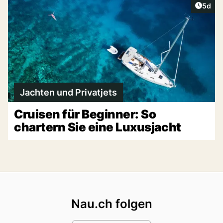
Artike
5d
Jachten und Privatjets
Cruisen für Beginner: So
chartern Sie eine Luxusjacht
Footer
Nau.ch folgen