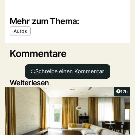
Mehr zum Thema:
Autos
Kommentare
Schreibe einen Kommentar
Weiterlesen
Artikel
17h