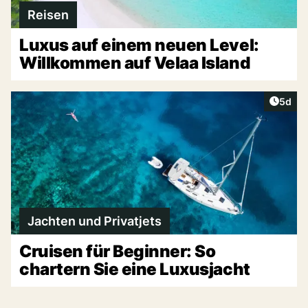
Reisen
Luxus auf einem neuen Level:
Willkommen auf Velaa Island
Artike
5d
Jachten und Privatjets
Cruisen für Beginner: So
chartern Sie eine Luxusjacht