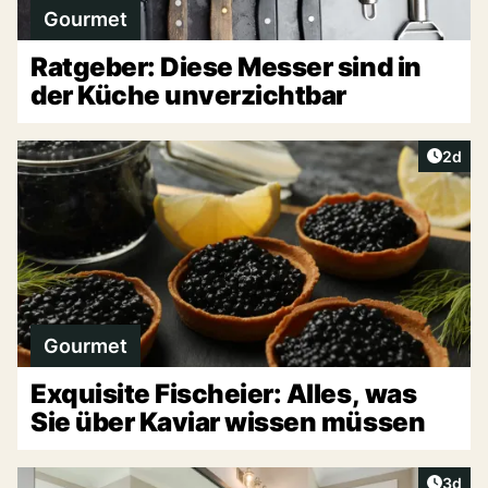
Gourmet
Ratgeber: Diese Messer sind in
der Küche unverzichtbar
Artike
2d
Gourmet
Exquisite Fischeier: Alles, was
Sie über Kaviar wissen müssen
Artike
3d