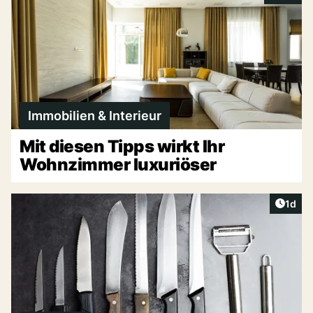
Immobilien & Interieur
Mit diesen Tipps wirkt Ihr
Wohnzimmer luxuriöser
Artike
1d