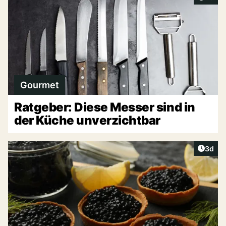
Gourmet
Ratgeber: Diese Messer sind in
der Küche unverzichtbar
Artike
3d