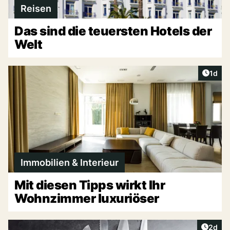
Reisen
Das sind die teuersten Hotels der
Welt
Artike
1d
Immobilien & Interieur
Mit diesen Tipps wirkt Ihr
Wohnzimmer luxuriöser
Artike
2d