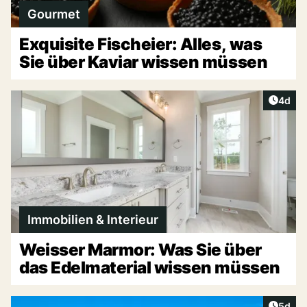
Gourmet
Exquisite Fischeier: Alles, was
Sie über Kaviar wissen müssen
Artike
4d
Immobilien & Interieur
Weisser Marmor: Was Sie über
das Edelmaterial wissen müssen
Artike
5d