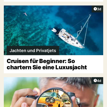
Artike
3d
Jachten und Privatjets
Cruisen für Beginner: So
chartern Sie eine Luxusjacht
Artike
4d