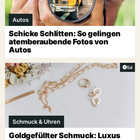
Autos
Schicke Schlitten: So gelingen
atemberaubende Fotos von
Autos
Artike
5d
Schmuck & Uhren
Goldgefüllter Schmuck: Luxus