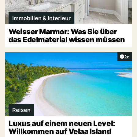
Immobilien & Interieur
Weisser Marmor: Was Sie über
das Edelmaterial wissen müssen
Artike
2d
Reisen
Luxus auf einem neuen Level:
Willkommen auf Velaa Island