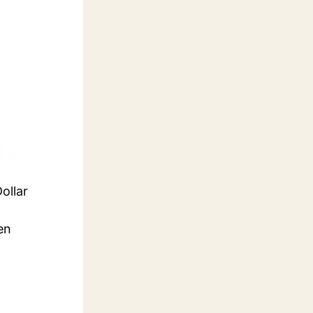
ollar
en