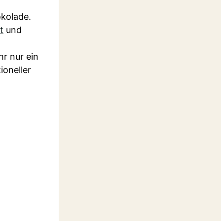
okolade.
t
und
r nur ein
ioneller