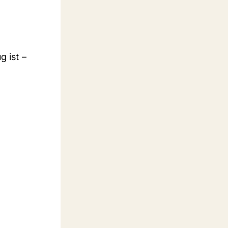
o
g ist –