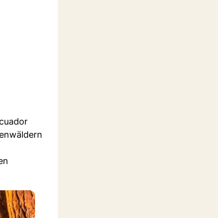
cuador
genwäldern
ten