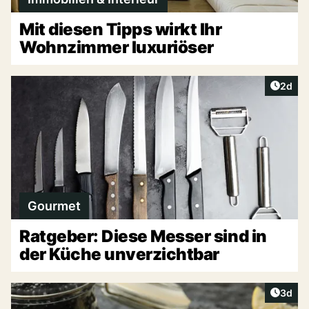
Mit diesen Tipps wirkt Ihr
Wohnzimmer luxuriöser
Artike
2d
Gourmet
Ratgeber: Diese Messer sind in
der Küche unverzichtbar
Artike
3d