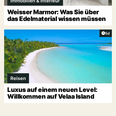
Immobilien & Interieur
Weisser Marmor: Was Sie über
das Edelmaterial wissen müssen
Artike
5d
Reisen
Luxus auf einem neuen Level:
Willkommen auf Velaa Island