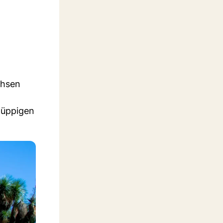
chsen
 üppigen