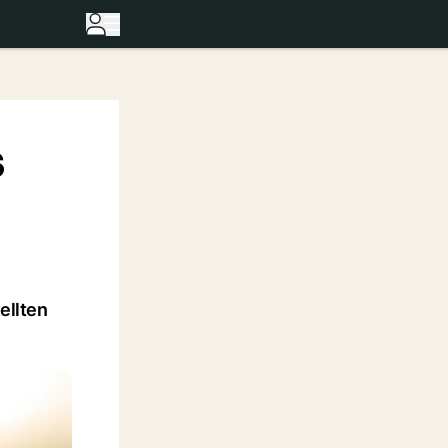
s
ellten