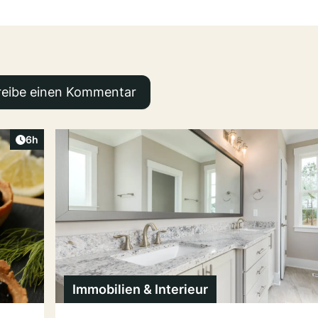
reibe einen Kommentar
Artikel veröffentlicht:
6h
Immobilien & Interieur