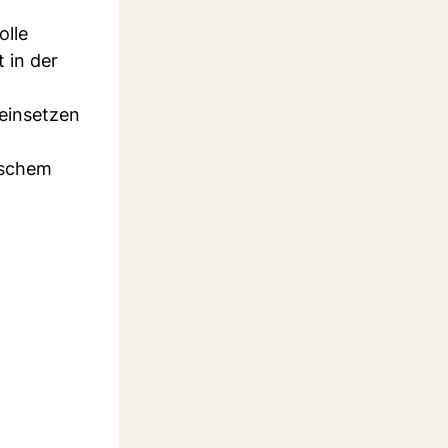
olle
 in der
 einsetzen
ischem