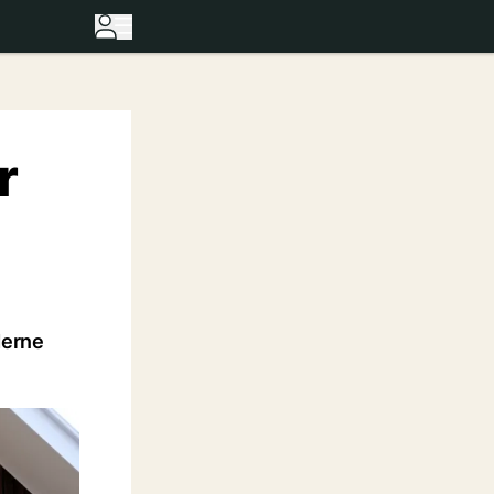
r
derne