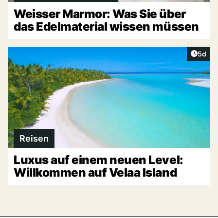
Weisser Marmor: Was Sie über
das Edelmaterial wissen müssen
Artike
5d
Reisen
Luxus auf einem neuen Level:
Willkommen auf Velaa Island