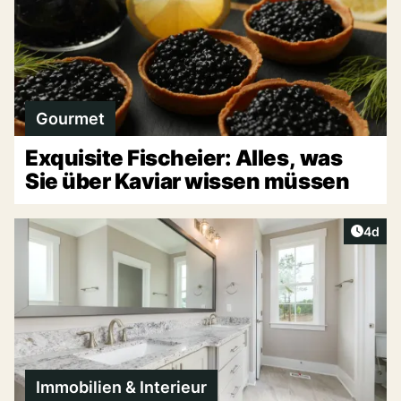
Gourmet
Exquisite Fischeier: Alles, was
Sie über Kaviar wissen müssen
Artike
4d
Immobilien & Interieur