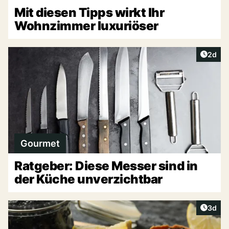
Mit diesen Tipps wirkt Ihr
Wohnzimmer luxuriöser
Artike
2d
Gourmet
Ratgeber: Diese Messer sind in
der Küche unverzichtbar
Artike
3d