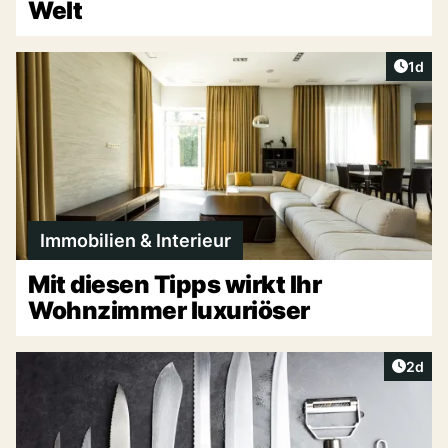
Welt
Artike
1d
Immobilien & Interieur
Mit diesen Tipps wirkt Ihr
Wohnzimmer luxuriöser
Artike
2d