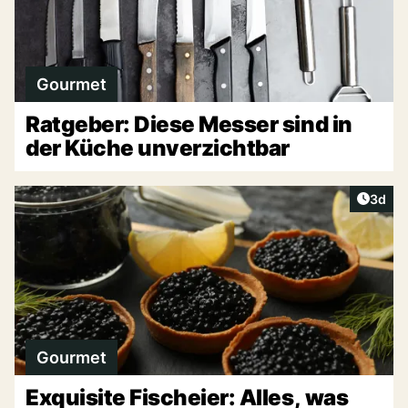
Gourmet
Ratgeber: Diese Messer sind in
der Küche unverzichtbar
Artike
3d
Gourmet
Exquisite Fischeier: Alles, was