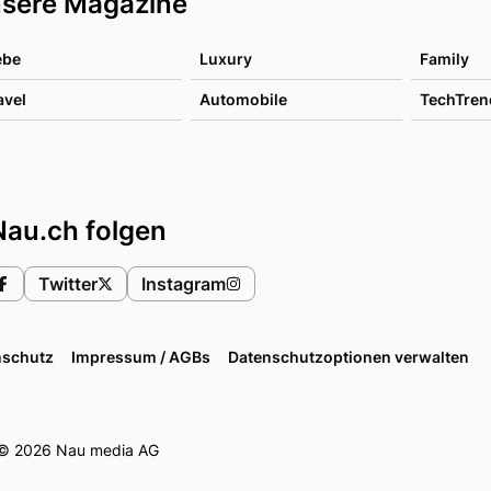
sere Magazine
ebe
Luxury
Family
avel
Automobile
TechTren
Nau.ch folgen
Twitter
Instagram
nschutz
Impressum / AGBs
Datenschutzoptionen verwalten
© 2026 Nau media AG