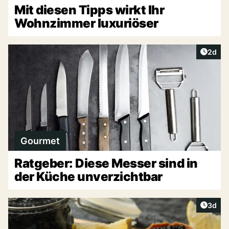
Mit diesen Tipps wirkt Ihr
Wohnzimmer luxuriöser
Artike
2d
Gourmet
Ratgeber: Diese Messer sind in
der Küche unverzichtbar
Artike
3d