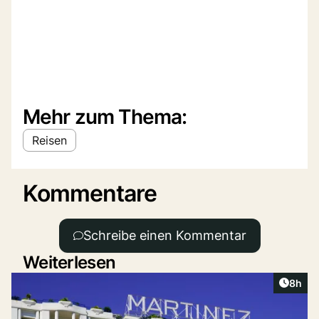
Mehr zum Thema:
Reisen
Kommentare
Schreibe einen Kommentar
Weiterlesen
Artike
8h