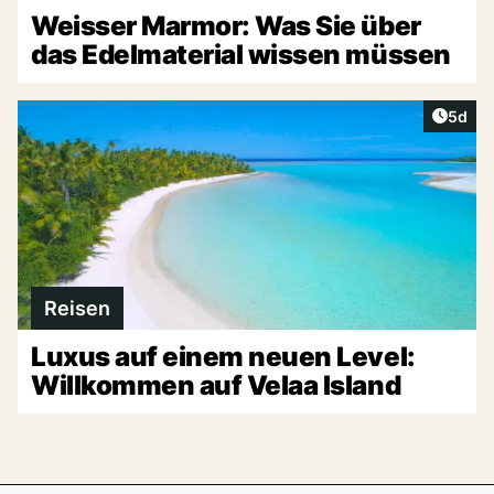
Weisser Marmor: Was Sie über
das Edelmaterial wissen müssen
Artike
5d
Reisen
Luxus auf einem neuen Level:
Willkommen auf Velaa Island