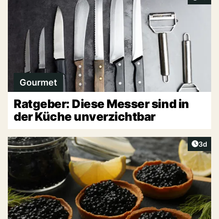
Gourmet
Ratgeber: Diese Messer sind in
der Küche unverzichtbar
Artike
3d