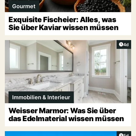
Gourmet
Exquisite Fischeier: Alles, was
Sie über Kaviar wissen müssen
Artike
4d
Immobilien & Interieur
Weisser Marmor: Was Sie über
das Edelmaterial wissen müssen
Artike
5d