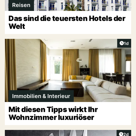
Reisen
Das sind die teuersten Hotels der
Welt
Artike
1d
Immobilien & Interieur
Mit diesen Tipps wirkt Ihr
Wohnzimmer luxuriöser
Artike
2d