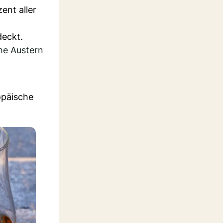
ent aller
deckt.
he Austern
opäische