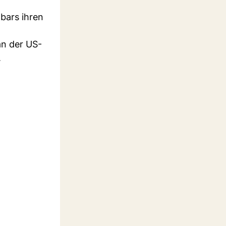
nbars ihren
an der US-
.