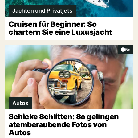
Jachten und Privatjets
Cruisen für Beginner: So
chartern Sie eine Luxusjacht
Artike
5d
Autos
Schicke Schlitten: So gelingen
atemberaubende Fotos von
Autos