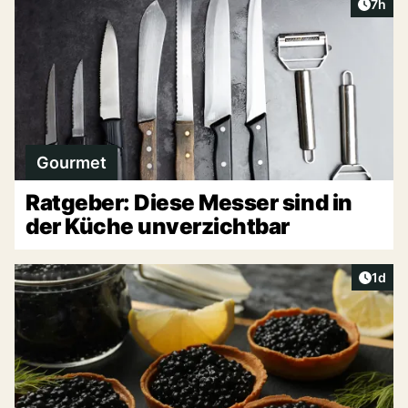
Artike
7h
Gourmet
Ratgeber: Diese Messer sind in
der Küche unverzichtbar
Artike
1d