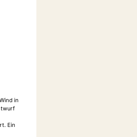
 Wind in
ntwurf
t. Ein