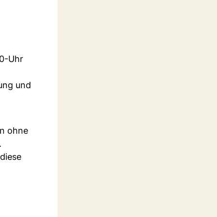
-0-Uhr
bung und
gn ohne
.
 diese