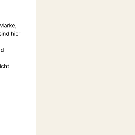
 Marke,
ind hier
nd
icht