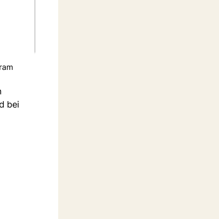
gram
n
d bei