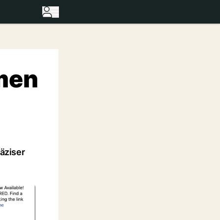
men
äziser