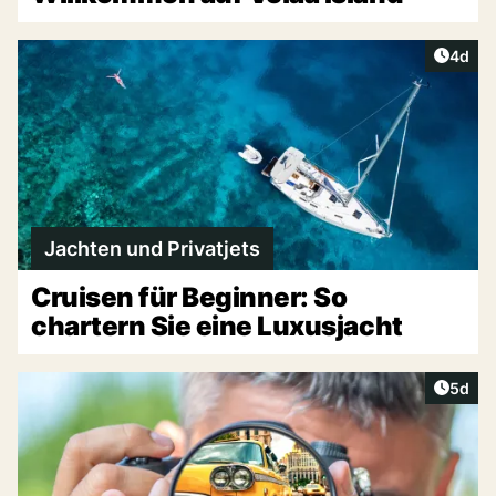
Artike
4d
Jachten und Privatjets
Cruisen für Beginner: So
chartern Sie eine Luxusjacht
Artike
5d