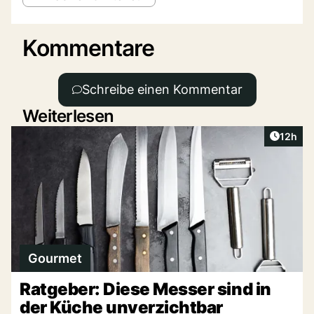
Kommentare
Schreibe einen Kommentar
Weiterlesen
Artikel
12h
Gourmet
Ratgeber: Diese Messer sind in
der Küche unverzichtbar