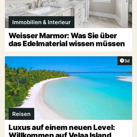
Immobilien & Interieur
Weisser Marmor: Was Sie über
das Edelmaterial wissen müssen
Artike
3d
Reisen
Luxus auf einem neuen Level:
Willkommen auf Velaa Island