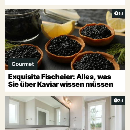
Artike
1d
Gourmet
Exquisite Fischeier: Alles, was
Sie über Kaviar wissen müssen
Artike
2d