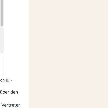
ch B. -
 über den
 Vertreter