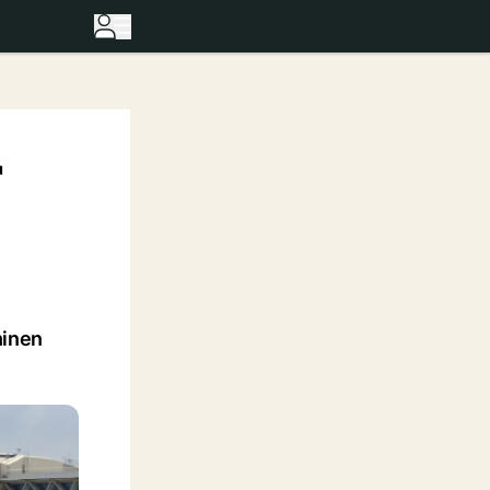
r
hinen