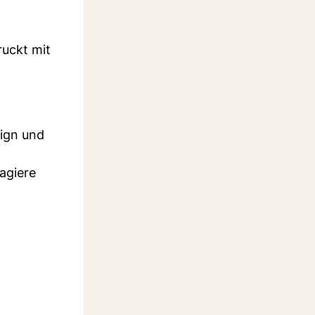
ruckt mit
sign und
agiere