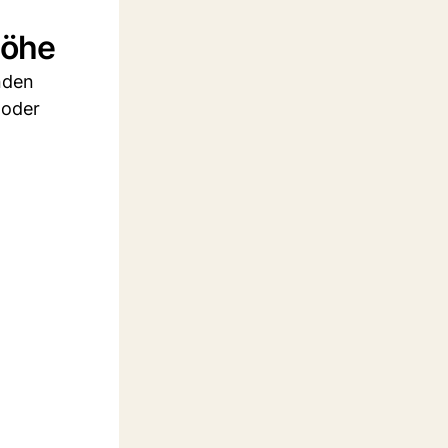
Höhe
nden
 oder