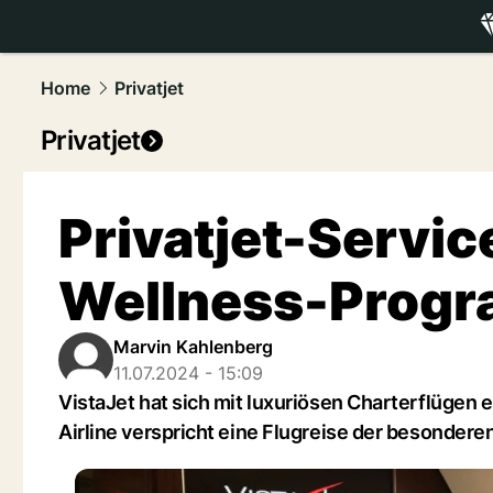
luxury.
NAU
Home
Privatjet
Privatjet
Privatjet-Servic
Wellness-Progra
Marvin Kahlenberg
11.07.2024 - 15:09
VistaJet hat sich mit luxuriösen Charterflüge
Airline verspricht eine Flugreise der besonderen