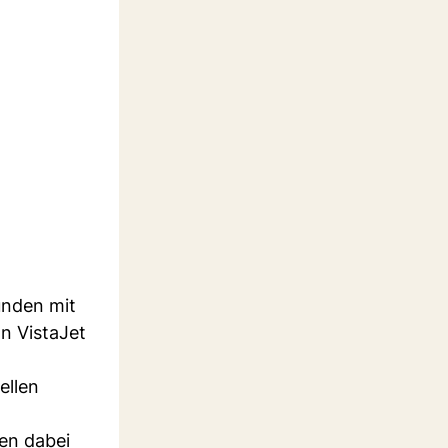
unden mit
n VistaJet
ellen
en dabei