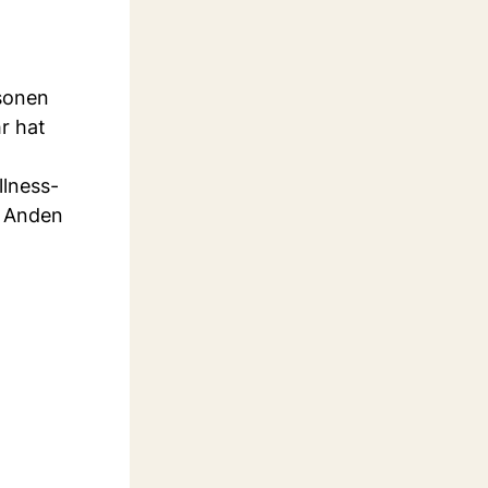
rsonen
r hat
llness-
e Anden