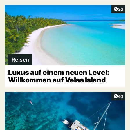
Artike
3d
Reisen
Luxus auf einem neuen Level:
Willkommen auf Velaa Island
Artike
4d