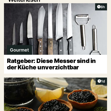
Artike
8h
Gourmet
Ratgeber: Diese Messer sind in
der Küche unverzichtbar
Artike
1d