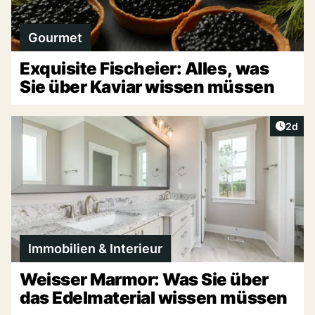
Gourmet
Exquisite Fischeier: Alles, was
Sie über Kaviar wissen müssen
Artike
2d
Immobilien & Interieur
Weisser Marmor: Was Sie über
das Edelmaterial wissen müssen