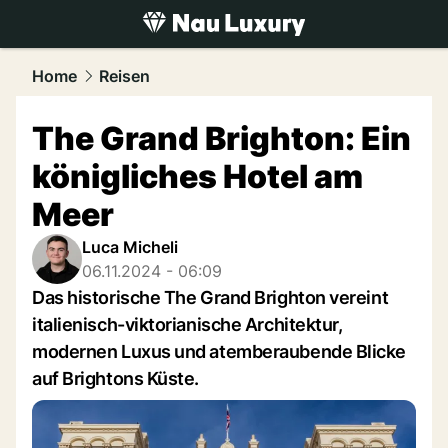
luxury.
NAU.ch
Home
Reisen
The Grand Brighton: Ein
königliches Hotel am
Meer
Luca Micheli
06.11.2024 - 06:09
Das historische The Grand Brighton vereint
italienisch-viktorianische Architektur,
modernen Luxus und atemberaubende Blicke
auf Brightons Küste.