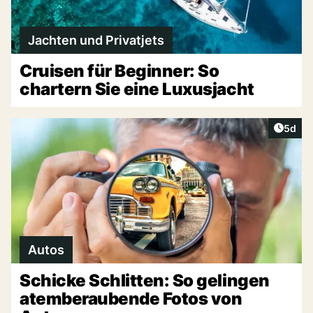
Jachten und Privatjets
Cruisen für Beginner: So
chartern Sie eine Luxusjacht
Artike
5d
Autos
Schicke Schlitten: So gelingen
atemberaubende Fotos von