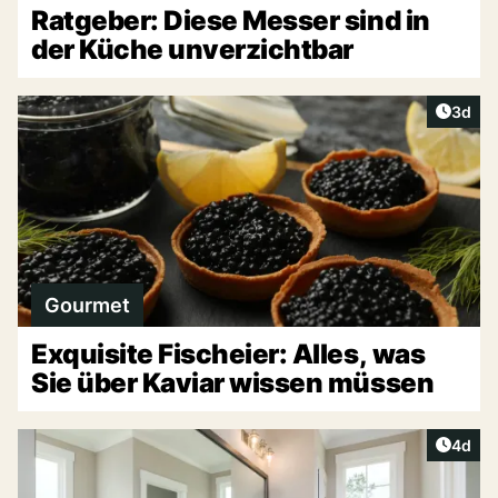
Ratgeber: Diese Messer sind in
der Küche unverzichtbar
Artike
3d
Gourmet
Exquisite Fischeier: Alles, was
Sie über Kaviar wissen müssen
Artike
4d