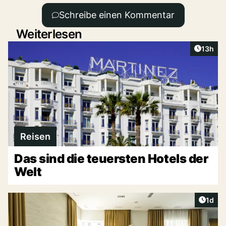
Schreibe einen Kommentar
Weiterlesen
Artikel
13h
Reisen
Das sind die teuersten Hotels der
Welt
Artike
1d