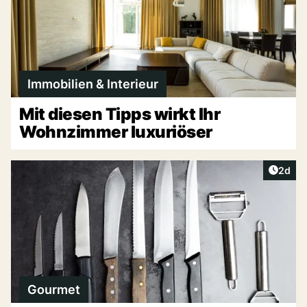
Immobilien & Interieur
Mit diesen Tipps wirkt Ihr
Wohnzimmer luxuriöser
Artike
2d
Gourmet