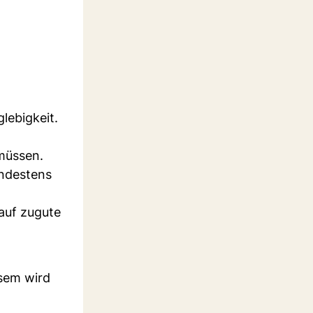
lebigkeit.
 müssen.
indestens
auf zugute
esem wird