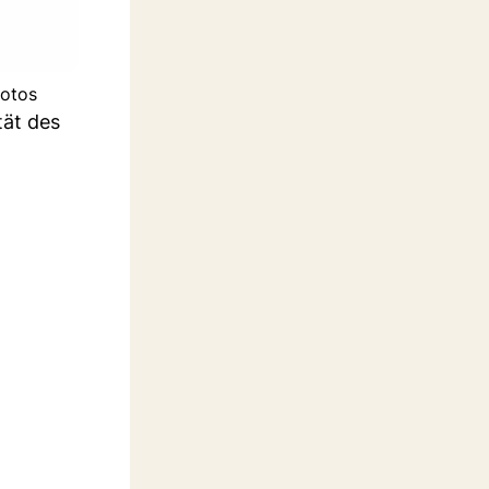
hotos
tät des