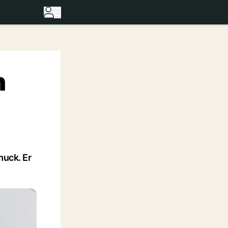
h
muck. Er