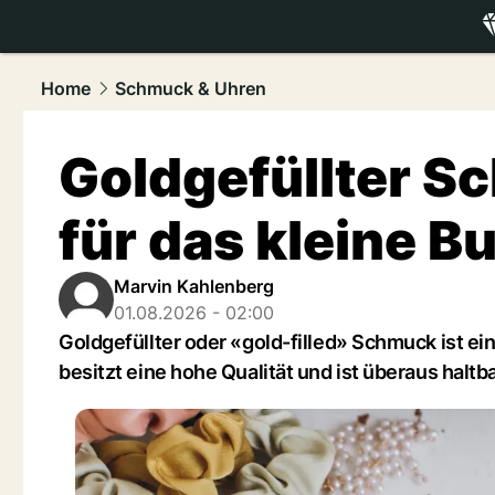
luxury.
NAU
Home
Schmuck & Uhren
Goldgefüllter S
für das kleine B
Marvin Kahlenberg
01.08.2026 - 02:00
Goldgefüllter oder «gold-filled» Schmuck ist ei
besitzt eine hohe Qualität und ist überaus haltba