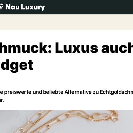
.ch
chmuck: Luxus auc
udget
ne preiswerte und beliebte Alternative zu Echtgoldsch
r.