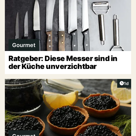
Gourmet
Ratgeber: Diese Messer sind in
der Küche unverzichtbar
Artike
1d