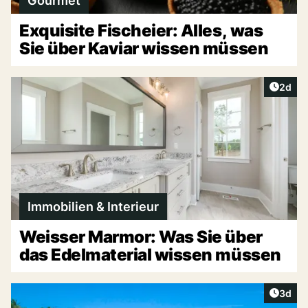
Gourmet
Exquisite Fischeier: Alles, was
Sie über Kaviar wissen müssen
Artike
2d
Immobilien & Interieur
Weisser Marmor: Was Sie über
das Edelmaterial wissen müssen
Artike
3d