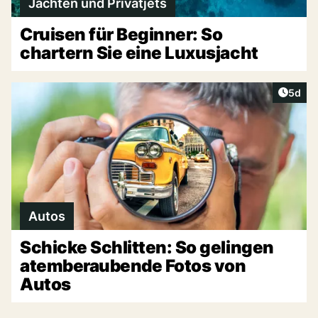
Jachten und Privatjets
Cruisen für Beginner: So
chartern Sie eine Luxusjacht
Artike
5d
Autos
Schicke Schlitten: So gelingen
atemberaubende Fotos von
Autos