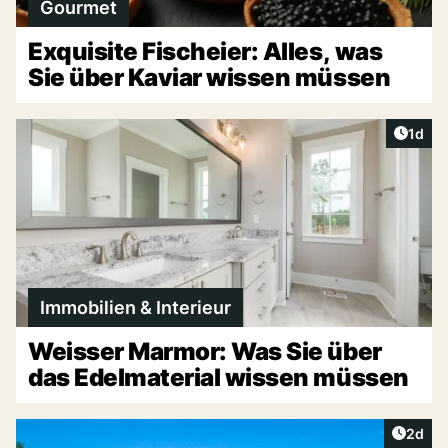
Gourmet
Exquisite Fischeier: Alles, was
Sie über Kaviar wissen müssen
Artike
1d
Immobilien & Interieur
Weisser Marmor: Was Sie über
das Edelmaterial wissen müssen
Artike
2d