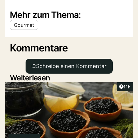
Mehr zum Thema:
Gourmet
Kommentare
Schreibe einen Kommentar
Weiterlesen
Artikel
11h