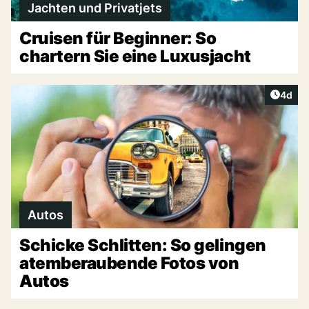
Jachten und Privatjets
Cruisen für Beginner: So
chartern Sie eine Luxusjacht
Artike
4d
Autos
Schicke Schlitten: So gelingen
atemberaubende Fotos von
Autos