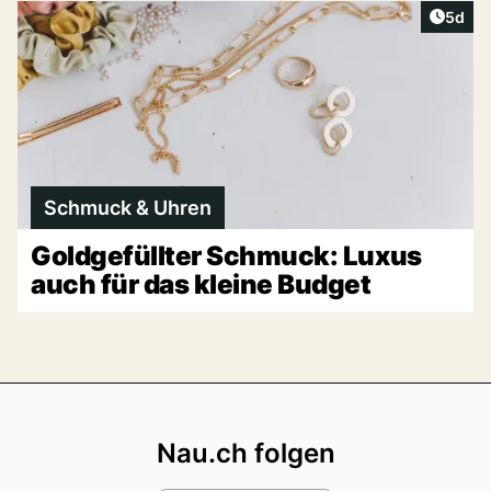
Artike
5d
Schmuck & Uhren
Goldgefüllter Schmuck: Luxus
auch für das kleine Budget
Footer
Nau.ch folgen