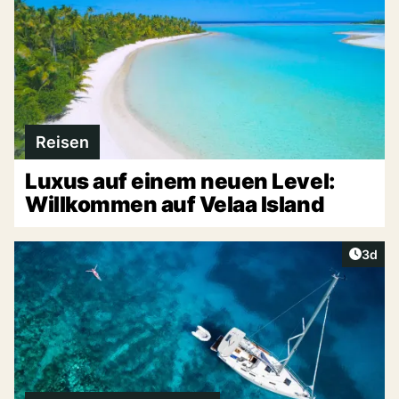
Reisen
Luxus auf einem neuen Level:
Willkommen auf Velaa Island
Artike
3d