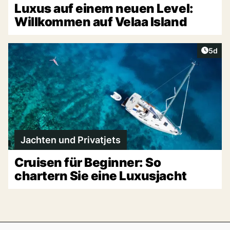
Luxus auf einem neuen Level:
Willkommen auf Velaa Island
Artike
5d
Jachten und Privatjets
Cruisen für Beginner: So
chartern Sie eine Luxusjacht