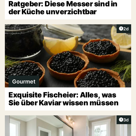
Ratgeber: Diese Messer sind in
der Küche unverzichtbar
Artike
2d
Gourmet
Exquisite Fischeier: Alles, was
Sie über Kaviar wissen müssen
Artike
3d