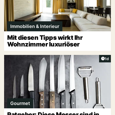
Immobilien & Interieur
Mit diesen Tipps wirkt Ihr
Wohnzimmer luxuriöser
Artike
1d
Gourmet
Ratgeber: Diese Messer sind in