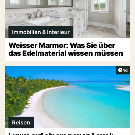
Immobilien & Interieur
Weisser Marmor: Was Sie über
das Edelmaterial wissen müssen
Artike
4d
Reisen