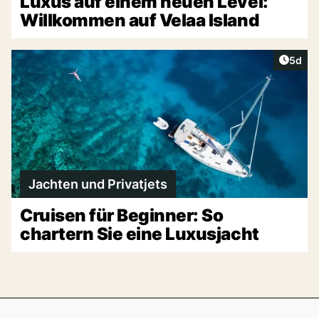
Luxus auf einem neuen Level:
Willkommen auf Velaa Island
Artike
5d
Jachten und Privatjets
Cruisen für Beginner: So
chartern Sie eine Luxusjacht
Footer