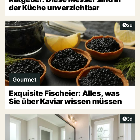
der Küche unverzichtbar
Artike
2d
Gourmet
Exquisite Fischeier: Alles, was
Sie über Kaviar wissen müssen
Artike
3d