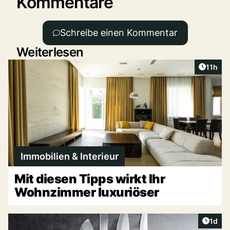
Kommentare
Schreibe einen Kommentar
Weiterlesen
Artikel
11h
Immobilien & Interieur
Mit diesen Tipps wirkt Ihr
Wohnzimmer luxuriöser
Artike
1d