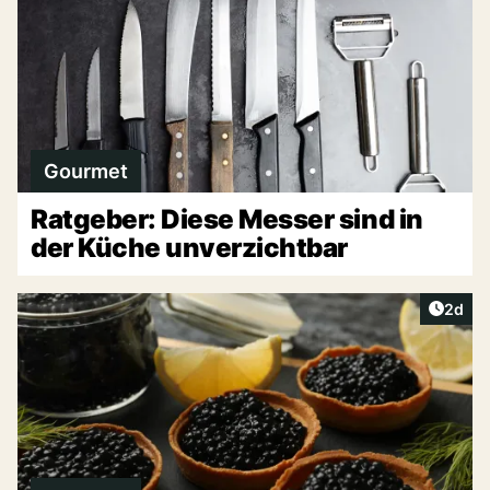
Gourmet
Ratgeber: Diese Messer sind in
der Küche unverzichtbar
Artike
2d