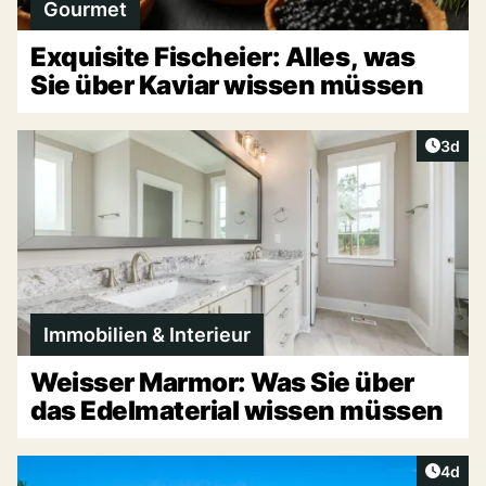
Gourmet
Exquisite Fischeier: Alles, was
Sie über Kaviar wissen müssen
Artike
3d
Immobilien & Interieur
Weisser Marmor: Was Sie über
das Edelmaterial wissen müssen
Artike
4d