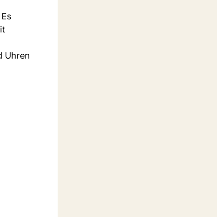
 Es
it
 Uhren