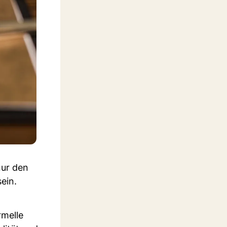
nur den
ein.
rmelle